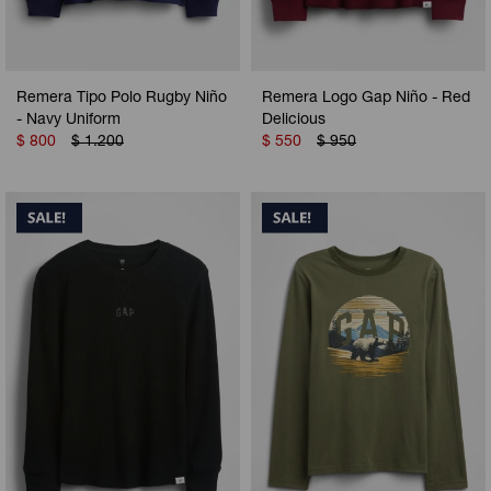
Remera Tipo Polo Rugby Niño
Remera Logo Gap Niño - Red
- Navy Uniform
Delicious
$
800
$
1.200
$
550
$
950