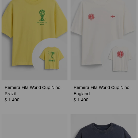
Camperas
Camperas
Camperas
Camperas
Sets
Musculosas
Chalecos
Chalecos
Pijamas
Shorts
Shorts
Ropa interior
Sets
Vestidos y polleras
Ropa interior
Pijamas
Pijamas
Polos
Remera Fifa World Cup Niño -
Remera Fifa World Cup Niño -
Calzas
Brazil
England
$
1.400
$
1.400