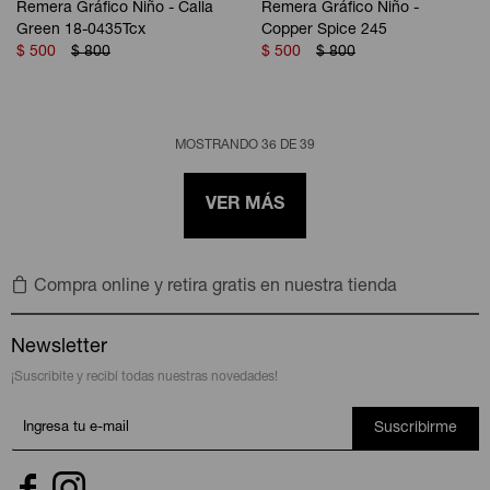
Remera Gráfico Niño - Calla
Remera Gráfico Niño -
Green 18-0435Tcx
Copper Spice 245
$
500
$
800
$
500
$
800
MOSTRANDO
36
DE
39
VER MÁS
Compra online y retira gratis en nuestra tienda
Newsletter
¡Suscribite y recibí todas nuestras novedades!
Suscribirme

