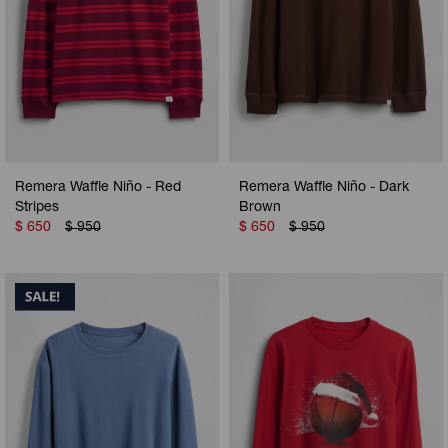
Remera Waffle Niño - Red
Remera Waffle Niño - Dark
Stripes
Brown
$
650
$
950
$
650
$
950