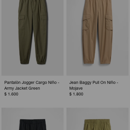
Camperas
Camperas
Camperas
Camperas
Sets
Musculosas
Chalecos
Chalecos
Pijamas
Shorts
Shorts
Ropa interior
Sets
Vestidos y polleras
Ropa interior
Pijamas
Pijamas
Polos
Pantalòn Jogger Cargo Niño -
Jean Baggy Pull On Niño -
Calzas
Army Jacket Green
Mojave
$
1.600
$
1.800