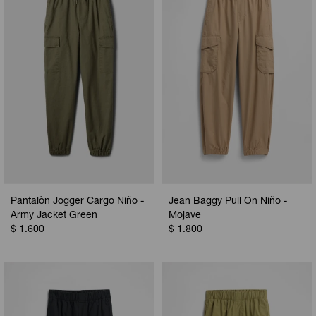
Camperas
Camperas
Camperas
Camperas
Sets
Musculosas
Chalecos
Chalecos
Pijamas
Shorts
Shorts
Ropa interior
Sets
Vestidos y polleras
Ropa interior
Pijamas
Pijamas
Polos
Pantalòn Jogger Cargo Niño -
Jean Baggy Pull On Niño -
Calzas
Army Jacket Green
Mojave
$
1.600
$
1.800