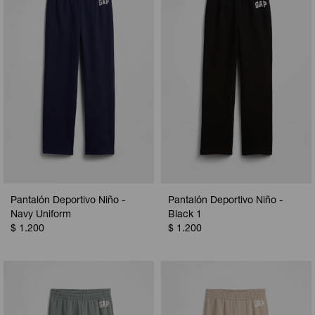
Camperas
Camperas
Camperas
Camperas
Sets
Musculosas
Chalecos
Chalecos
Pijamas
Shorts
Shorts
Ropa interior
Sets
Vestidos y polleras
Ropa interior
Pijamas
Pijamas
Polos
Pantalón Deportivo Niño -
Pantalón Deportivo Niño -
Calzas
Navy Uniform
Black 1
$
1.200
$
1.200