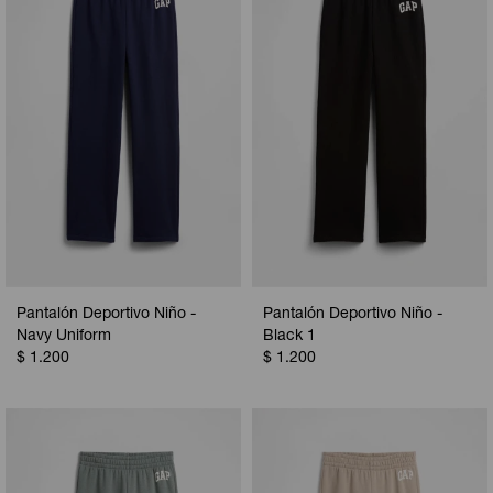
Camperas
Camperas
Camperas
Camperas
Sets
Musculosas
Chalecos
Chalecos
Pijamas
Shorts
Shorts
Ropa interior
Sets
Vestidos y polleras
Ropa interior
Pijamas
Pijamas
Polos
Pantalón Deportivo Niño -
Pantalón Deportivo Niño -
Calzas
Navy Uniform
Black 1
$
1.200
$
1.200