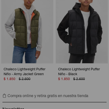
Camperas
Camperas
Camperas
Camperas
Sets
Musculosas
Chalecos
Chalecos
Pijamas
Shorts
Shorts
Ropa interior
Sets
Vestidos y polleras
Ropa interior
Pijamas
Pijamas
Polos
Chaleco Lightweight Puffer
Chaleco Lightweight Puffer
Calzas
Niño - Army Jacket Green
Niño - Black
$
1.850
$
2.600
$
1.850
$
2.600
Compra online y retira gratis en nuestra tienda