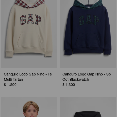
Camperas
Camperas
Camperas
Camperas
Sets
Musculosas
Chalecos
Chalecos
Pijamas
Shorts
Shorts
Ropa interior
Sets
Vestidos y polleras
Ropa interior
Pijamas
Pijamas
Polos
Canguro Logo Gap Niño - Fs
Canguro Logo Gap Niño - Sp
Calzas
Multi Tartan
Oct Blackwatch
$
1.800
$
1.800