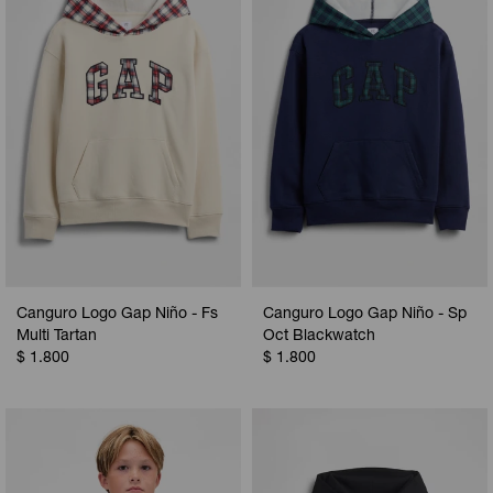
Camperas
Camperas
Camperas
Camperas
Sets
Musculosas
Chalecos
Chalecos
Pijamas
Shorts
Shorts
Ropa interior
Sets
Vestidos y polleras
Ropa interior
Pijamas
Pijamas
Polos
Canguro Logo Gap Niño - Fs
Canguro Logo Gap Niño - Sp
Calzas
Multi Tartan
Oct Blackwatch
$
1.800
$
1.800