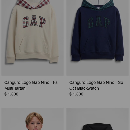
Camperas
Camperas
Camperas
Camperas
Sets
Musculosas
Chalecos
Chalecos
Pijamas
Shorts
Shorts
Ropa interior
Sets
Vestidos y polleras
Ropa interior
Pijamas
Pijamas
Polos
Canguro Logo Gap Niño - Fs
Canguro Logo Gap Niño - Sp
Calzas
Multi Tartan
Oct Blackwatch
$
1.800
$
1.800