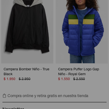
Camperas
Camperas
Camperas
Camperas
Sets
Musculosas
Chalecos
Chalecos
Pijamas
Shorts
Shorts
Ropa interior
Sets
Vestidos y polleras
Ropa interior
Pijamas
Pijamas
Polos
Campera Bomber Niño - True
Campera Puffer Logo Gap
Calzas
Black
Niño - Royal Gem
$
1.950
$
2.950
$
1.550
$
2.550
Compra online y retira gratis en nuestra tienda