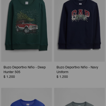
Camperas
Camperas
Camperas
Camperas
Sets
Musculosas
Chalecos
Chalecos
Pijamas
Shorts
Shorts
Ropa interior
Sets
Vestidos y polleras
Ropa interior
Pijamas
Pijamas
Polos
Buzo Deportivo Niño - Deep
Buzo Deportivo Niño - Navy
Calzas
Hunter 505
Uniform
$
1.200
$
1.200