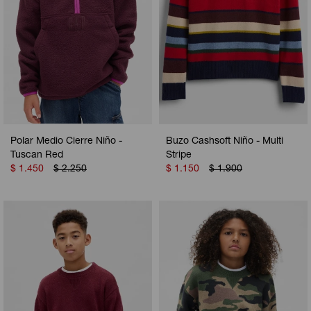
Polar Medio Cierre Niño -
Buzo Cashsoft Niño - Multi
Tuscan Red
Stripe
$
1.450
$
2.250
$
1.150
$
1.900