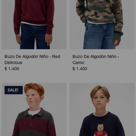
Buzo De Algodòn Niño - Red
Buzo De Algodòn Niño -
Delicious
Camo
$
1.400
$
1.400