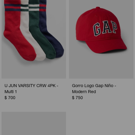
Camperas
Camperas
Camperas
Camperas
Sets
Musculosas
Chalecos
Chalecos
Pijamas
Shorts
Shorts
Ropa interior
Sets
Vestidos y polleras
Ropa interior
Pijamas
Pijamas
Polos
U JUN VARSITY CRW 4PK -
Gorro Logo Gap Niño -
Calzas
Multi 1
Modern Red
$
700
$
750