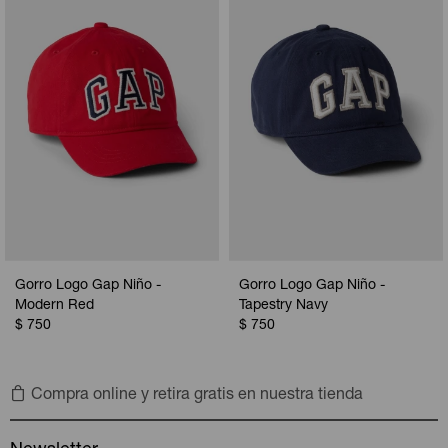
Camperas
Camperas
Camperas
Camperas
Sets
Musculosas
Chalecos
Chalecos
Pijamas
Shorts
Shorts
Ropa interior
Sets
Vestidos y polleras
Ropa interior
Pijamas
Pijamas
Polos
Gorro Logo Gap Niño -
Gorro Logo Gap Niño -
Calzas
Modern Red
Tapestry Navy
$
750
$
750
Compra online y retira gratis en nuestra tienda