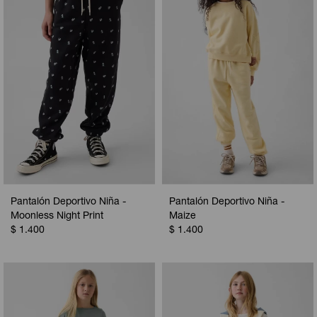
Camperas
Camperas
Camperas
Camperas
Sets
Musculosas
Chalecos
Chalecos
Pijamas
Shorts
Shorts
Ropa interior
Sets
Vestidos y polleras
Ropa interior
Pijamas
Pijamas
Polos
Pantalón Deportivo Niña -
Pantalón Deportivo Niña -
Calzas
Moonless Night Print
Maize
$
1.400
$
1.400