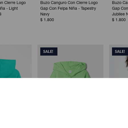
n Cierre Logo
Buzo Canguro Con Cierre Logo
Buzo Ca
ña - Light
Gap Con Felpa Niña - Tapestry
Gap Con 
8
Navy
Jubilee 
$
1.800
$
1.800