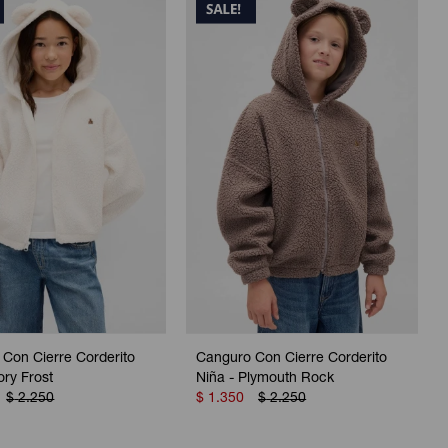
Con Cierre Corderito
Canguro Con Cierre Corderito
ory Frost
Niña - Plymouth Rock
$
2.250
$
1.350
$
2.250