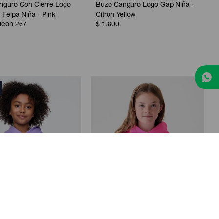
nguro Con Cierre Logo
Buzo Canguro Logo Gap Niña -
Felpa Niña - Pink
Citron Yellow
Neon 267
$
1.800