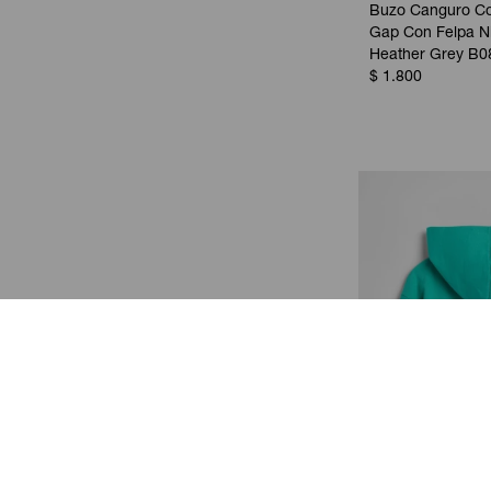
Buzo Canguro Co
Gap Con Felpa Ni
Heather Grey B0
$
1.800