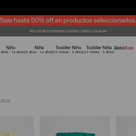
Niño
Niña
Toddler Niño
Toddler Niña
Bebé
Sale
filtros