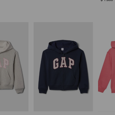
$
1.800