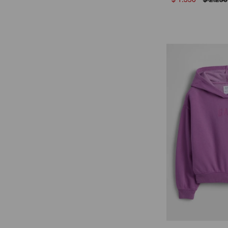
$
1.350
$
2.250