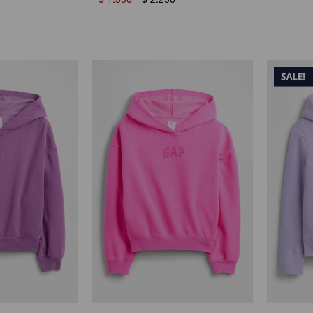
$
1.350
$
2.250