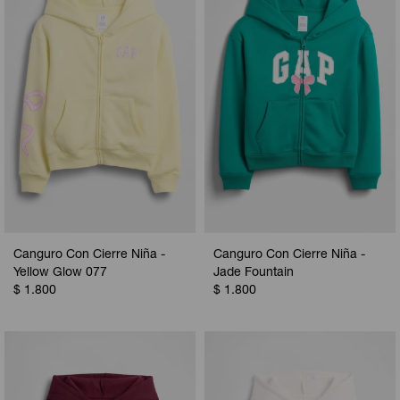
Camperas
Camperas
Camperas
Camperas
Sets
Musculosas
Chalecos
Chalecos
Pijamas
Shorts
Shorts
Ropa interior
Sets
Vestidos y polleras
Ropa interior
Pijamas
Pijamas
Polos
Canguro Con Cierre Niña -
Canguro Con Cierre Niña -
Calzas
Yellow Glow 077
Jade Fountain
$
1.800
$
1.800