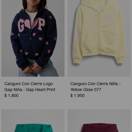
Camperas
Camperas
Camperas
Camperas
Sets
Musculosas
Chalecos
Chalecos
Pijamas
Shorts
Shorts
Ropa interior
Sets
Vestidos y polleras
Ropa interior
Pijamas
Pijamas
Polos
Canguro Con Cierre Logo
Canguro Con Cierre Niña -
Calzas
Gap Niña - Gap Heart Print
Yellow Glow 077
$
1.800
$
1.950