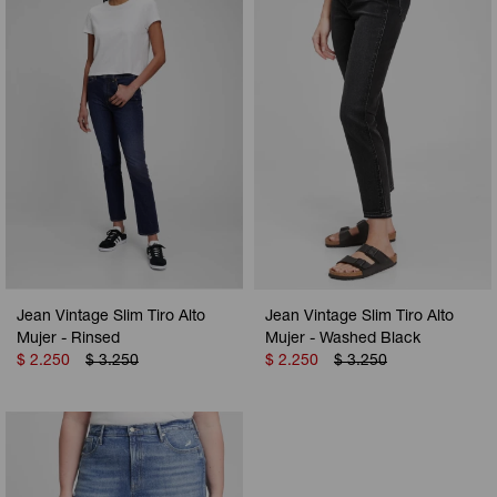
Camperas
Camperas
Camperas
Camperas
Sets
Musculosas
Chalecos
Chalecos
Pijamas
Shorts
Shorts
Ropa interior
Sets
Vestidos y polleras
Ropa interior
Pijamas
Pijamas
Polos
Jean Vintage Slim Tiro Alto
Jean Vintage Slim Tiro Alto
Calzas
Mujer - Rinsed
Mujer - Washed Black
$
2.250
$
3.250
$
2.250
$
3.250