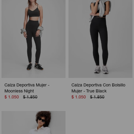
Camperas
Camperas
Camperas
Camperas
Sets
Musculosas
Chalecos
Chalecos
Pijamas
Shorts
Shorts
Ropa interior
Sets
Vestidos y polleras
Ropa interior
Pijamas
Pijamas
Polos
Calza Deportiva Mujer -
Calza Deportiva Con Bolsillo
Calzas
Moonless Night
Mujer - True Black
$
1.050
$
1.850
$
1.050
$
1.850