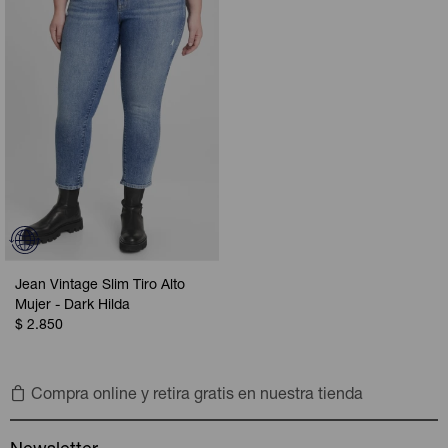
Camperas
Camperas
Camperas
Camperas
Sets
Musculosas
Chalecos
Chalecos
Pijamas
Shorts
Shorts
Ropa interior
Sets
Vestidos y polleras
Ropa interior
Pijamas
Pijamas
Polos
Jean Vintage Slim Tiro Alto
Calzas
Mujer - Dark Hilda
$
2.850
Compra online y retira gratis en nuestra tienda