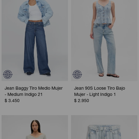
Camperas
Camperas
Camperas
Camperas
Sets
Musculosas
Chalecos
Chalecos
Pijamas
Shorts
Shorts
Ropa interior
Sets
Vestidos y polleras
Ropa interior
Pijamas
Pijamas
Polos
Jean Baggy Tiro Medio Mujer
Jean 90S Loose Tiro Bajo
Calzas
- Medium Indigo 21
Mujer - Light Indigo 1
$
3.450
$
2.950