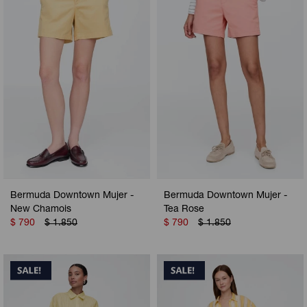
Camperas
Camperas
Camperas
Camperas
Sets
Musculosas
Chalecos
Chalecos
Pijamas
Shorts
Shorts
Ropa interior
Sets
Vestidos y polleras
Ropa interior
Pijamas
Pijamas
Polos
Bermuda Downtown Mujer -
Bermuda Downtown Mujer -
Calzas
New Chamois
Tea Rose
$
790
$
1.850
$
790
$
1.850