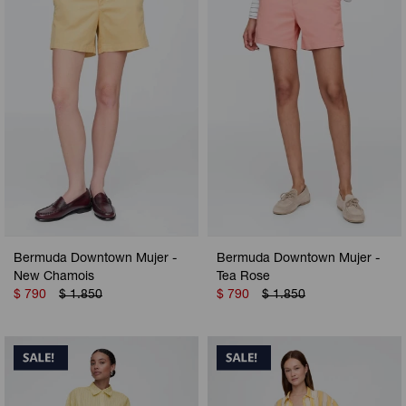
Camperas
Camperas
Camperas
Camperas
Sets
Musculosas
Chalecos
Chalecos
Pijamas
Shorts
Shorts
Ropa interior
Sets
Vestidos y polleras
Ropa interior
Pijamas
Pijamas
Polos
Bermuda Downtown Mujer -
Bermuda Downtown Mujer -
Calzas
New Chamois
Tea Rose
$
790
$
1.850
$
790
$
1.850