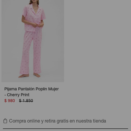
Camperas
Camperas
Camperas
Camperas
Sets
Musculosas
Chalecos
Chalecos
Pijamas
Shorts
Shorts
Ropa interior
Sets
Vestidos y polleras
Ropa interior
Pijamas
Pijamas
Polos
Calzas
Pijama Pantalón Poplin Mujer
- Cherry Print
$
980
$
1.850
Compra online y retira gratis en nuestra tienda