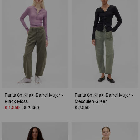
Camperas
Camperas
Camperas
Camperas
Sets
Musculosas
Chalecos
Chalecos
Pijamas
Shorts
Shorts
Ropa interior
Sets
Vestidos y polleras
Ropa interior
Pijamas
Pijamas
Polos
Calzas
Pantalón Khaki Barrel Mujer -
Pantalòn Khaki Barrel Mujer -
Black Moss
Mesculen Green
$
1.850
$
2.850
$
2.850