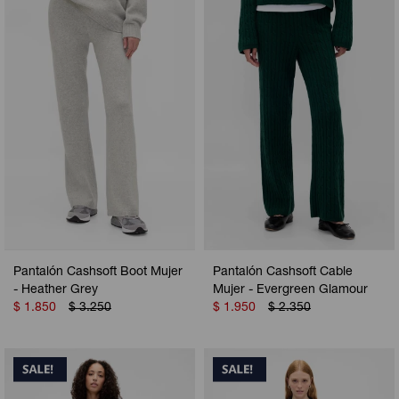
Camperas
Camperas
Camperas
Camperas
Sets
Musculosas
Chalecos
Chalecos
Pijamas
Shorts
Shorts
Ropa interior
Sets
Vestidos y polleras
Ropa interior
Pijamas
Pijamas
Polos
Calzas
Pantalón Cashsoft Boot Mujer
Pantalón Cashsoft Cable
- Heather Grey
Mujer - Evergreen Glamour
$
1.850
$
3.250
$
1.950
$
2.350