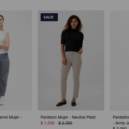
rrel Mujer -
Pantalon Mujer - Neutral Plaid
Pantalò
$
1.250
$
2.350
- Army J