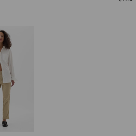
$
2.050