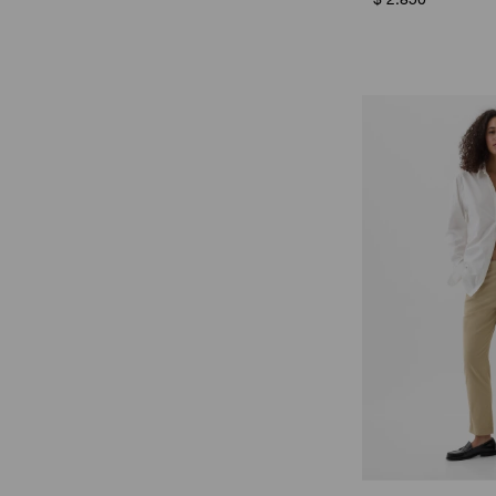
$
2.850