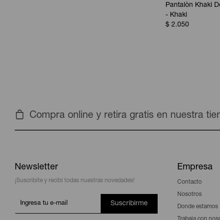
Pantalòn Khaki 
- Khaki
$
2.050
Compra online y retira gratis en nuestra ti
Newsletter
Empresa
¡Suscribite y recibí todas nuestras novedades!
Contacto
Nosotros
Suscribirme
Donde estamos
Trabaja con nos