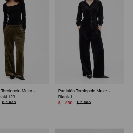
 Terciopelo Mujer -
Pantalón Terciopelo Mujer -
haki 123
Black 1
$
2.550
$
1.550
$
2.550