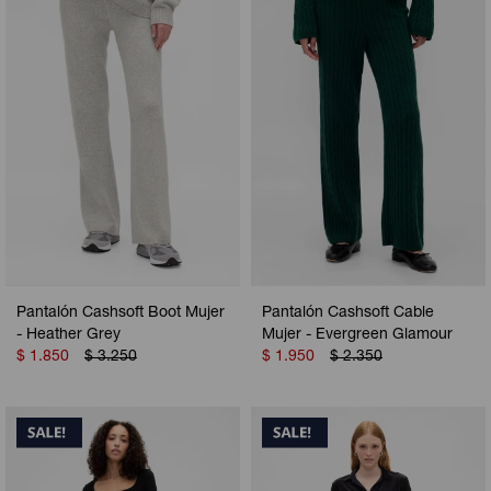
Camperas
Camperas
Camperas
Camperas
Sets
Musculosas
Chalecos
Chalecos
Pijamas
Shorts
Shorts
Ropa interior
Sets
Vestidos y polleras
Ropa interior
Pijamas
Pijamas
Polos
Pantalón Cashsoft Boot Mujer
Pantalón Cashsoft Cable
Calzas
- Heather Grey
Mujer - Evergreen Glamour
$
1.850
$
3.250
$
1.950
$
2.350