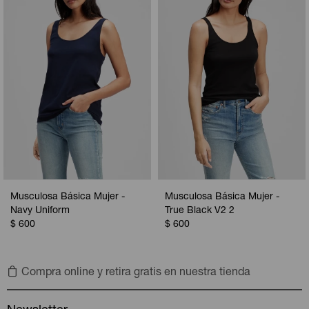
Camperas
Camperas
Camperas
Camperas
Sets
Musculosas
Chalecos
Chalecos
Pijamas
Shorts
Shorts
Ropa interior
Sets
Vestidos y polleras
Ropa interior
Pijamas
Pijamas
Polos
Musculosa Básica Mujer -
Musculosa Básica Mujer -
Calzas
Navy Uniform
True Black V2 2
$
600
$
600
Compra online y retira gratis en nuestra tienda