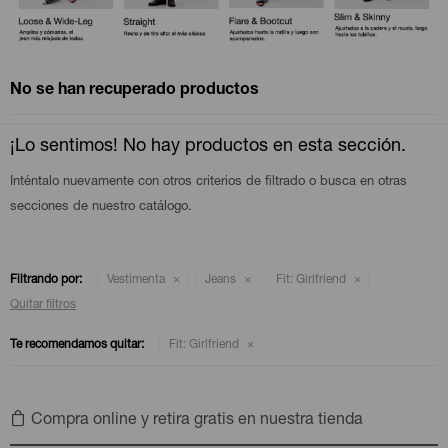
Camperas
Camperas
Camperas
Camperas
Sets
Musculosas
Chalecos
Chalecos
Pijamas
No se han recuperado productos
Shorts
Shorts
Ropa interior
Sets
¡Lo sentimos! No hay productos en esta sección.
Inténtalo nuevamente con otros criterios de filtrado o busca en otras
Vestidos y polleras
Ropa interior
Pijamas
secciones de nuestro catálogo.
Pijamas
Polos
Filtrando por:
Vestimenta
Jeans
Fit:
Girlfriend
Calzas
Quitar filtros
Te recomendamos quitar:
Fit:
Girlfriend
Compra online y retira gratis en nuestra tienda