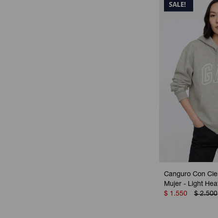
Canguro Con Cie
Mujer - Light He
$
1.550
$
2.500