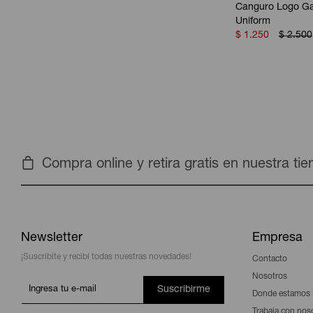
Canguro Logo Ga
Uniform
$
1.250
$
2.500
Compra online y retira gratis en nuestra ti
Newsletter
Empresa
¡Suscribite y recibí todas nuestras novedades!
Contacto
Nosotros
Suscribirme
Donde estamos
Trabaja con nos