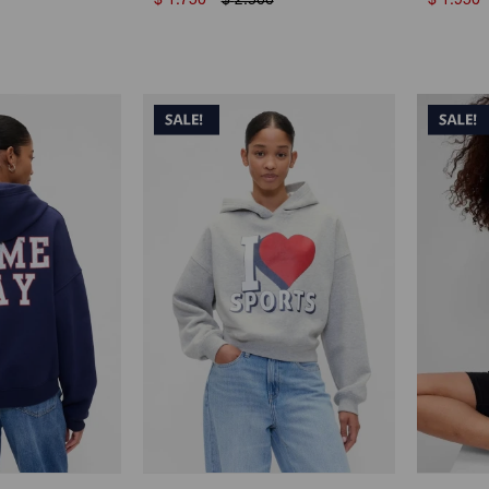
$
1.750
$
2.500
$
1.950