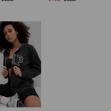
$
3.250
$
1.950
$
3.250