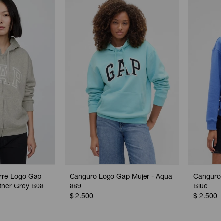
rre Logo Gap
Canguro Logo Gap Mujer - Aqua
Canguro 
ather Grey B08
889
Blue
$
2.500
$
2.500