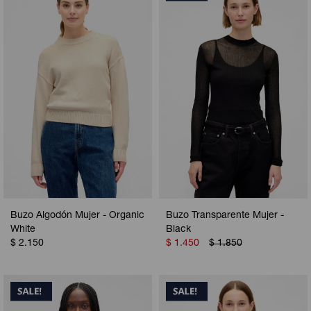
Camperas
Camperas
Camperas
Camperas
Sets
Musculosas
Chalecos
Chalecos
Pijamas
Shorts
Shorts
Ropa interior
Sets
Vestidos y polleras
Ropa interior
Pijamas
Pijamas
Polos
Calzas
Buzo Algodón Mujer - Organic
Buzo Transparente Mujer -
White
Black
$
2.150
$
1.450
$
1.850