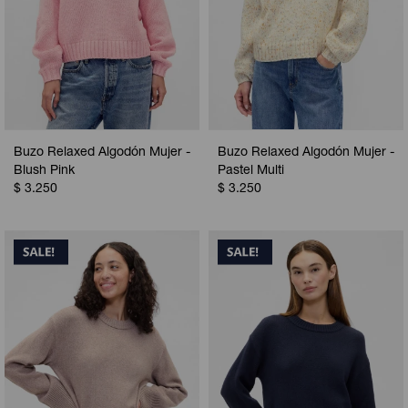
Buzo Relaxed Algodón Mujer -
Buzo Relaxed Algodón Mujer -
Blush Pink
Pastel Multi
$
3.250
$
3.250