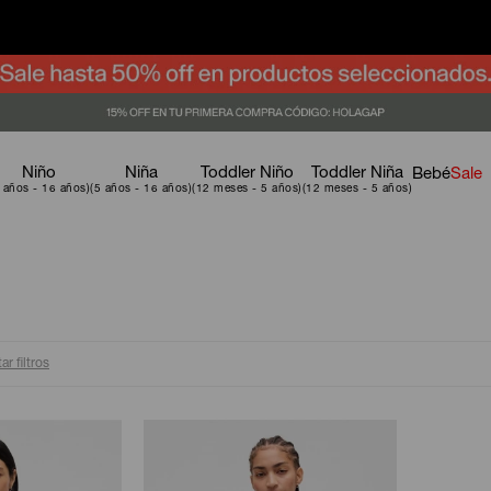
Niño
Niña
Toddler Niño
Toddler Niña
Bebé
Sale
ar filtros