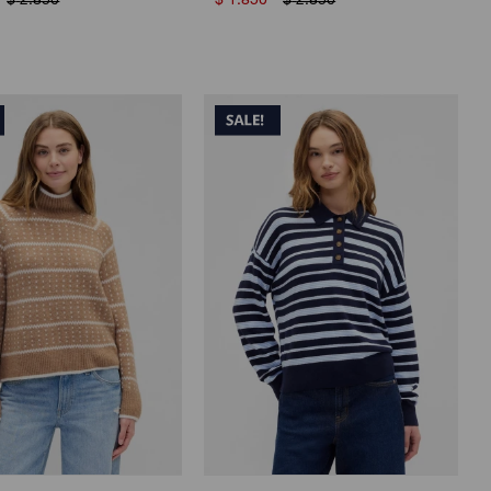
$
2.850
$
1.850
$
2.850