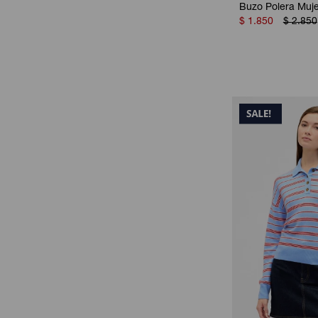
Buzo Polera Muj
$
1.850
$
2.850