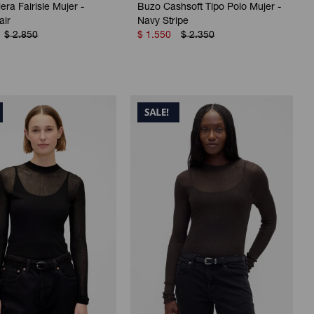
era Fairisle Mujer -
Buzo Cashsoft Tipo Polo Mujer -
air
Navy Stripe
$
2.850
$
1.550
$
2.350