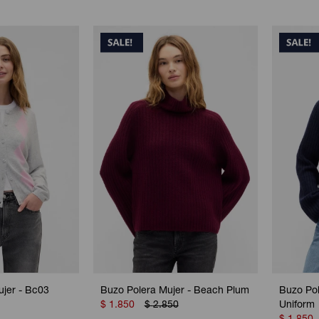
jer - Bc03
Buzo Polera Mujer - Beach Plum
Buzo Pol
$
1.850
$
2.850
Uniform