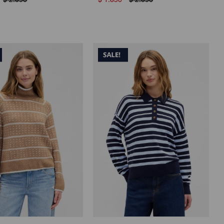
$
2.850
$
1.850
$
2.850