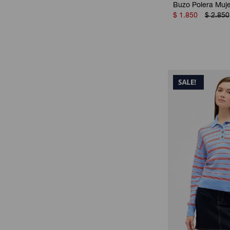
Buzo Polera Muj
$
1.850
$
2.850