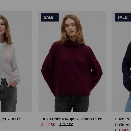
jer - Bc03
Buzo Polera Mujer - Beach Plum
Buzo Pol
$
1.850
$
2.850
Uniform