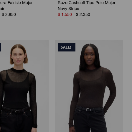
era Fairisle Mujer -
Buzo Cashsoft Tipo Polo Mujer -
air
Navy Stripe
$
2.850
$
1.550
$
2.350