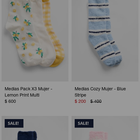
Camperas
Camperas
Camperas
Camperas
Sets
Musculosas
Chalecos
Chalecos
Pijamas
Shorts
Shorts
Ropa interior
Sets
Vestidos y polleras
Ropa interior
Pijamas
Pijamas
Polos
Medias Pack X3 Mujer -
Medias Cozy Mujer - Blue
Calzas
Lemon Print Multi
Stripe
$
600
$
200
$
400