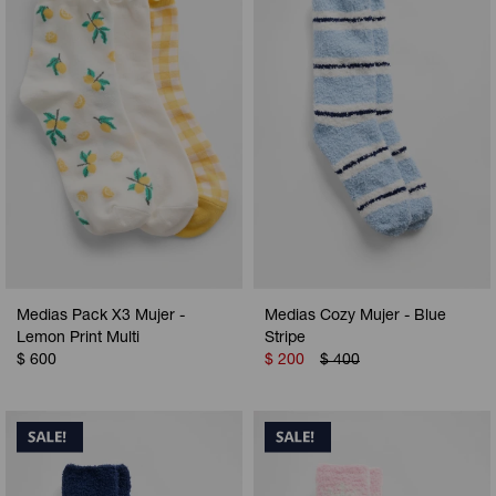
Camperas
Camperas
Camperas
Camperas
Sets
Musculosas
Chalecos
Chalecos
Pijamas
Shorts
Shorts
Ropa interior
Sets
Vestidos y polleras
Ropa interior
Pijamas
Pijamas
Polos
Medias Pack X3 Mujer -
Medias Cozy Mujer - Blue
Calzas
Lemon Print Multi
Stripe
$
600
$
200
$
400