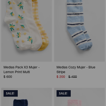
Camperas
Camperas
Camperas
Camperas
Sets
Musculosas
Chalecos
Chalecos
Pijamas
Shorts
Shorts
Ropa interior
Sets
Vestidos y polleras
Ropa interior
Pijamas
Pijamas
Polos
Medias Pack X3 Mujer -
Medias Cozy Mujer - Blue
Calzas
Lemon Print Multi
Stripe
$
600
$
200
$
400