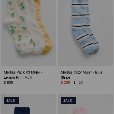
Camperas
Camperas
Camperas
Camperas
Sets
Musculosas
Chalecos
Chalecos
Pijamas
Shorts
Shorts
Ropa interior
Sets
Vestidos y polleras
Ropa interior
Pijamas
Pijamas
Polos
Medias Pack X3 Mujer -
Medias Cozy Mujer - Blue
Calzas
Lemon Print Multi
Stripe
$
600
$
200
$
400