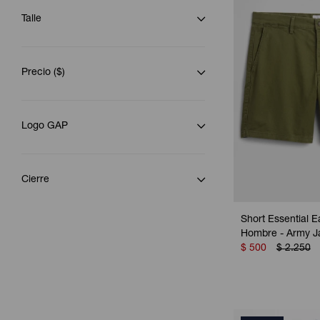
Talle
Precio
($)
Logo GAP
Cierre
Short Essential E
Hombre - Army J
$
500
$
2.250