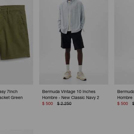
asy 7Inch
Bermuda Vintage 10 Inches
Bermuda
acket Green
Hombre - New Classic Navy 2
Hombre 
$
500
$
2.250
$
500