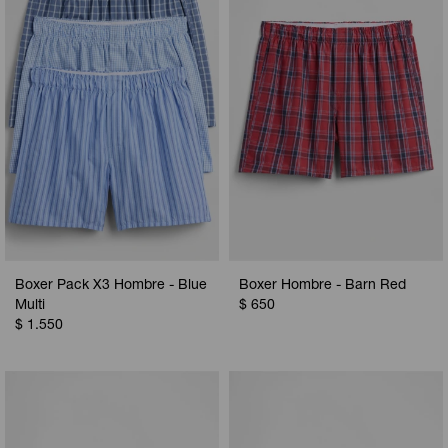
Camperas
Camperas
Camperas
Camperas
Sets
Musculosas
Chalecos
Chalecos
Pijamas
Shorts
Shorts
Ropa interior
Sets
Vestidos y polleras
Ropa interior
Pijamas
Pijamas
Polos
Boxer Pack X3 Hombre - Blue
Boxer Hombre - Barn Red
Calzas
Multi
$
650
$
1.550