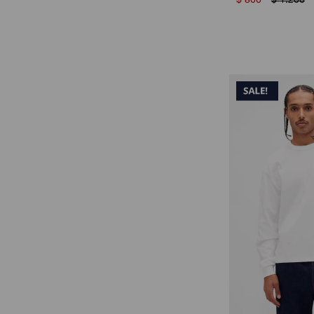
$
800
$
1.200