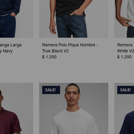
anga Larga
Remera Polo Pique Hombre -
Remera 
ry Navy
True Black V2
White V2
$
1.200
$
1.200