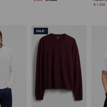
$
800
$
1.200
Hunter 
$
1.250