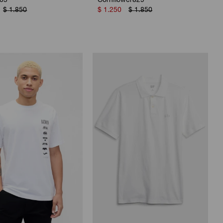
505
Cornflower829
$
1.850
$
1.250
$
1.850