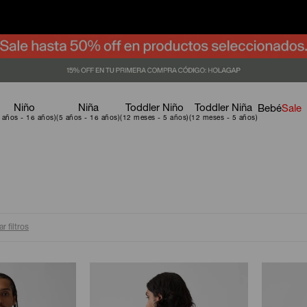
Niño
Niña
Toddler Niño
Toddler Niña
Bebé
Sale
r filtros