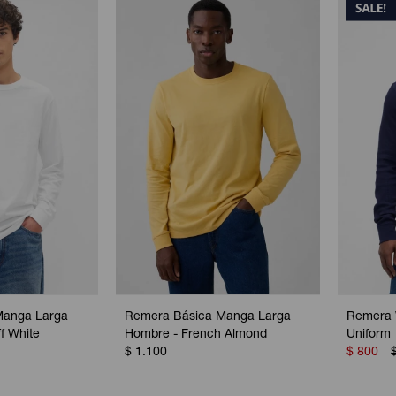
Manga Larga
Remera Básica Manga Larga
Remera 
f White
Hombre - French Almond
Uniform
$
1.100
$
800