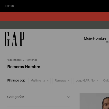
Tienda
Mujer
Hombre
Vestimenta
Remeras
Remeras Hombre
Filtrando por:
Vestimenta
Remeras
Logo GAP:
No
Quita
Categorías