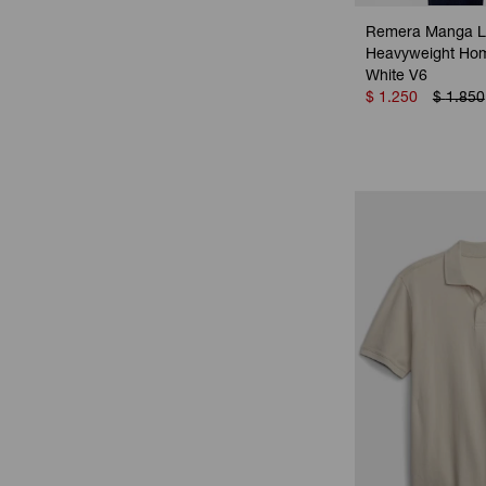
Remera Manga L
Heavyweight Hom
White V6
$
1.250
$
1.850