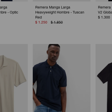
arga
Remera Manga Larga
Remera 
bre - Optic
Heavyweight Hombre - Tuscan
V2 Globa
Red
$
1.300
$
1.250
$
1.850