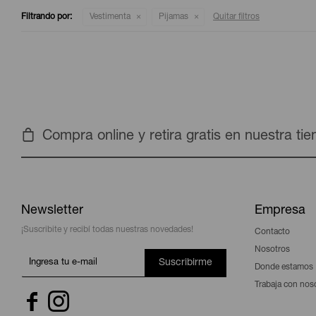
Filtrando por:
Vestimenta
Pijamas
Quitar filtros
Compra online y retira gratis en nuestra ti
Newsletter
Empresa
¡Suscribite y recibí todas nuestras novedades!
Contacto
Nosotros
Suscribirme
Donde estamos
Trabaja con nos

