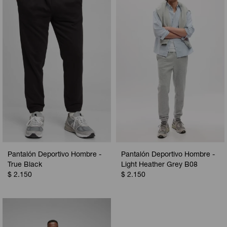
Camperas
Camperas
Camperas
Camperas
Sets
Musculosas
Chalecos
Chalecos
Pijamas
Shorts
Shorts
Ropa interior
Sets
Vestidos y polleras
Ropa interior
Pijamas
Pijamas
Polos
Calzas
Pantalón Deportivo Hombre -
Pantalón Deportivo Hombre -
True Black
Light Heather Grey B08
$
2.150
$
2.150