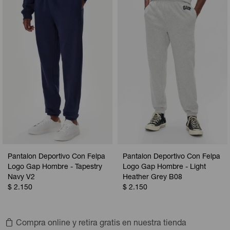
Camperas
Camperas
Camperas
Camperas
Sets
Musculosas
Chalecos
Chalecos
Pijamas
Shorts
Shorts
Ropa interior
Sets
Vestidos y polleras
Ropa interior
Pijamas
Pijamas
Polos
Calzas
Pantalon Deportivo Con Felpa
Pantalon Deportivo Con Felpa
Logo Gap Hombre - Tapestry
Logo Gap Hombre - Light
Navy V2
Heather Grey B08
$
2.150
$
2.150
Compra online y retira gratis en nuestra tienda