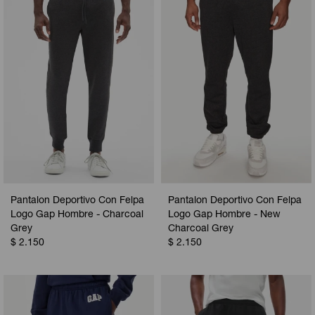
Camperas
Camperas
Camperas
Camperas
Sets
Musculosas
Chalecos
Chalecos
Pijamas
Shorts
Shorts
Ropa interior
Sets
Vestidos y polleras
Ropa interior
Pijamas
Pijamas
Polos
Pantalon Deportivo Con Felpa
Pantalon Deportivo Con Felpa
Calzas
Logo Gap Hombre - Charcoal
Logo Gap Hombre - New
Grey
Charcoal Grey
$
2.150
$
2.150