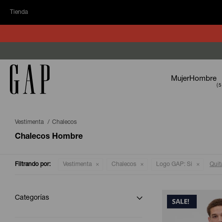
Tienda
Mujer
Hombre
Vestimenta
Chalecos
Chalecos Hombre
Filtrando por:
Vestimenta
Chalecos
Logo GAP:
Si
Quita
Categorías