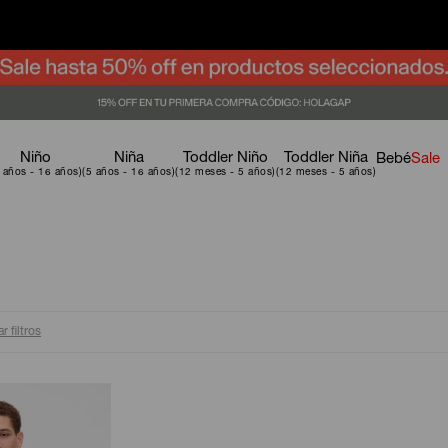
Niño
Niña
Toddler Niño
Toddler Niña
Bebé
Sale
r filtros