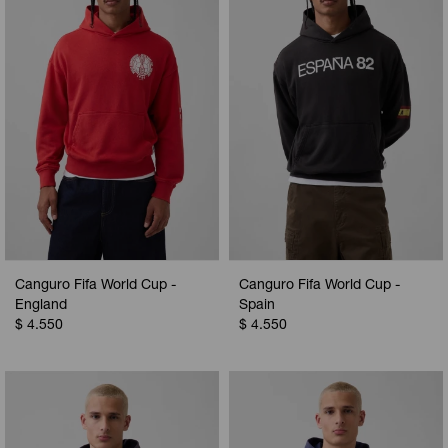
Camperas
Camperas
Camperas
Camperas
Sets
Musculosas
Chalecos
Chalecos
Pijamas
Shorts
Shorts
Ropa interior
Sets
Vestidos y polleras
Ropa interior
Pijamas
Pijamas
Polos
Canguro Fifa World Cup -
Canguro Fifa World Cup -
Calzas
England
Spain
$
4.550
$
4.550