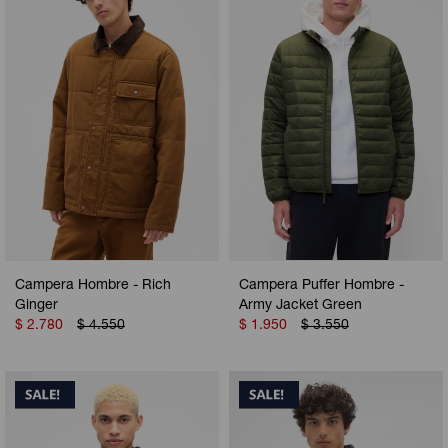
Camperas
Camperas
Camperas
Camperas
Sets
Musculosas
Chalecos
Chalecos
Pijamas
Shorts
Shorts
Ropa interior
Sets
Vestidos y polleras
Ropa interior
Pijamas
Pijamas
Polos
Campera Hombre - Rich
Campera Puffer Hombre -
Calzas
Ginger
Army Jacket Green
$
2.780
$
4.550
$
1.950
$
3.550